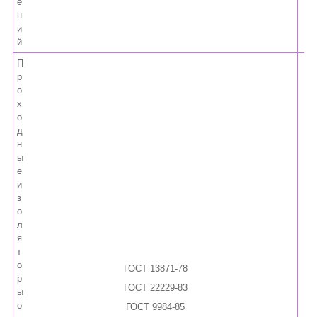
е
н
и
й
П
р
о
х
о
д
н
ы
е
и
з
о
л
я
т
о
ГОСТ 13871-78
р
ГОСТ 22229-83
ы
о
ГОСТ 9984-85