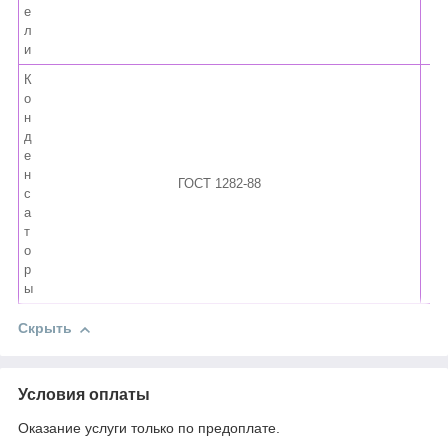
е
л
и
К
о
н
д
е
н
ГОСТ 1282-88
с
а
т
о
р
ы
Скрыть
Условия оплаты
Оказание услуги только по предоплате.