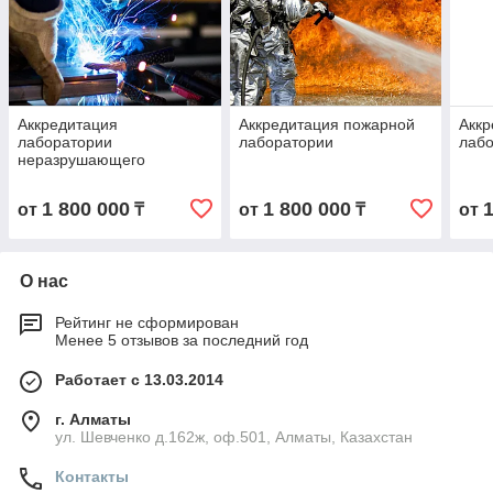
Аккредитация
Аккредитация пожарной
Аккр
лаборатории
лаборатории
лаб
неразрушающего
контроля
1 800 000
1 800 000
от
₸
от
₸
от
О нас
Рейтинг не сформирован
Менее 5 отзывов за последний год
Работает с 13.03.2014
г. Алматы
ул. Шевченко д.162ж, оф.501, Алматы, Казахстан
Контакты